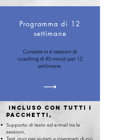
Programma di 12
settimane
Consiste in 6 sessioni di
coaching di 45 minuti per 12
settimane.
incluso con tutti i
pacchetti,​
Supporto di testo ed e-mail tra le
sessioni,
Test, quiz per aiutarti a insegnarti di più